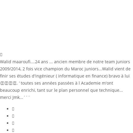
Walid maaroufi....24 ans ... ancien membre de notre team juniors
2009/2014, 2 fois vice champion du Maroc juniors...Walid vient de
finir ses études d'ingénieur ( informatique en finance) bravo à lui
👏👏👏👏. ‘ toutes ses années passées à l Academie m'ont
beaucoup enrichi, tant sur le plan personnel que technique...
merci Jmk...´´´