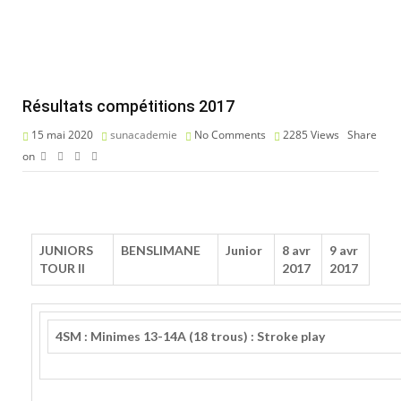
Résultats compétitions 2017
15 mai 2020
sunacademie
No Comments
2285
Views
Share
on
JUNIORS
BENSLIMANE
Junior
8 avr
9 avr
TOUR II
2017
2017
4SM : Minimes 13-14A (18 trous) : Stroke play