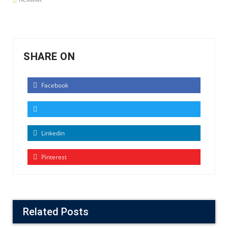
SHARE ON
Facebook
Linkedin
Pinterest
Related Posts