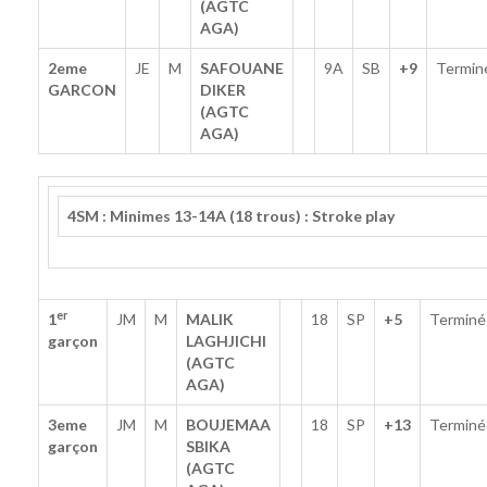
(AGTC
AGA)
2eme
JE
M
SAFOUANE
9A
SB
+9
Termin
GARCON
DIKER
(AGTC
AGA)
4SM : Minimes 13-14A (18 trous) : Stroke play
er
1
JM
M
MALIK
18
SP
+5
Terminé
garçon
LAGHJICHI
(AGTC
AGA)
3eme
JM
M
BOUJEMAA
18
SP
+13
Terminé
garçon
SBIKA
(AGTC