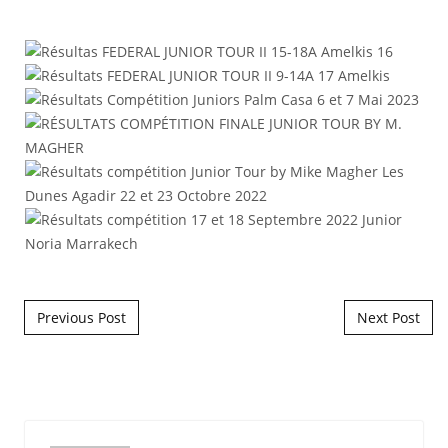
Post navigation
Previous Post
Next Post