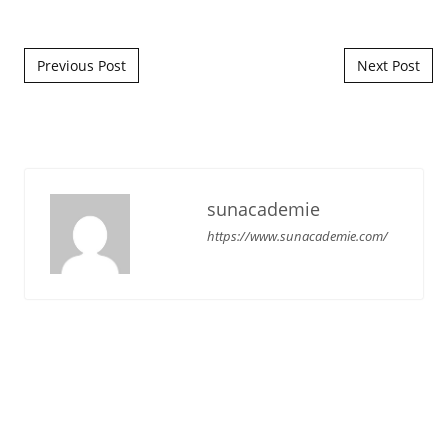
Post navigation
Previous Post
Next Post
sunacademie
https://www.sunacademie.com/