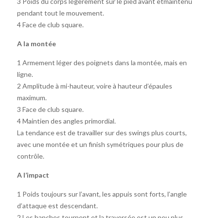
3 Poids du corps légèrement sur le pied avant etmaintenu
pendant tout le mouvement.
4 Face de club square.
A la montée
1 Armement léger des poignets dans la montée, mais en
ligne.
2 Amplitude à mi-hauteur, voire à hauteur d’épaules
maximum.
3 Face de club square.
4 Maintien des angles primordial.
La tendance est de travailler sur des swings plus courts,
avec une montée et un finish symétriques pour plus de
contrôle.
A l’impact
1 Poids toujours sur l’avant, les appuis sont forts, l’angle
d’attaque est descendant.
2 Les hanches tournent et la traversée est un peu plus