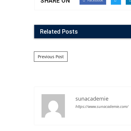
SHARE ON
Facebook
Related Posts
Post navigation
Previous Post
sunacademie
https://www.sunacademie.com/