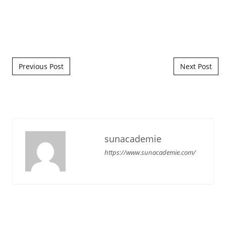
Post navigation
Previous Post
Next Post
sunacademie
https://www.sunacademie.com/